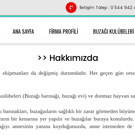
İletişim Talep : 0 544 942
ANA SAYFA
FİRMA PROFİLİ
BUZAĞI KULÜBELERİ
>> Hakkımızda
 ekipmanları da değişmiş durumdadır. Her geçen gün ortay
ulübeleri (Buzağı barınağı, buzağı evi) ve donmaz hayvan su
 barınakları, buzağaıların sağlıklı bir zarar görmeden büyüme
ahırın bir kenarına yer yapılır ve buzağılar buraya konulurd
Buzağıyı annesinin yanına koyduğunuzda, anne istemeden d