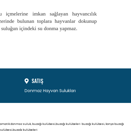
su içmelerine imkan sağlayan hayvancılık
üzerinde bulunan toplara hayvanlar dokunup
nle suluğun içindeki su donma yapmaz.
SATIŞ
Donmaz Hayvan Sulukları
tomatik donmaz suluk, buzağı kulübesi,buzağı kulübeleri
buzağı kulübesi, konya buzağı
kulübesi,buzağı kulübeleri