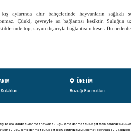
ış aylarında ahır bahçelerinde hayvanların sağlıklı 
onmaz. Çünki, çevreyle ısı bağlantısı kesiktir. Suluğun 
 çektiklerinde top, suyun dışarıyla bağlantısını keser. Bu nede
ARIM
ÜRETİM
Sulukları
Buzağı Barınakları
uzağı bakım kulübesi
,
donmaz hayvan suluğu, konya donmaz suluk, çift toplu donmaz suluk, o
yvan suluğu, konya donmaz suluk, çift toplu donmaz suluk, otomatik donmaz suluk, buzağı 