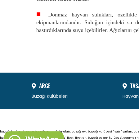
■
Donmaz hayvan sulukları, özellikle k
ekipmanlarındandır. Suluğun içindeki su d
bastırdıklarında suyu içebilirler. Ağızlarını
ARGE
TAS
Buzağı Kulübeleri
Hayvan 
buzağı kulübesi, konya buzağı barınağı imalatı, buzağı evi, buzağı kulübesi fiyatı fiyatları, b
barınağı imalatı, buzağı evi, buzağı kulübesi fiyatı fiyatları, buzağı bakım kulübesi
,
donmaz ha